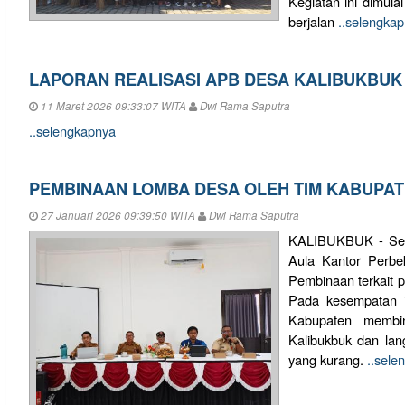
Kegiatan ini dimula
berjalan
..selengka
LAPORAN REALISASI APB DESA KALIBUKBUK 
11 Maret 2026 09:33:07 WITA
Dwi Rama Saputra
..selengkapnya
PEMBINAAN LOMBA DESA OLEH TIM KABUPA
27 Januari 2026 09:39:50 WITA
Dwi Rama Saputra
KALIBUKBUK - Seni
Aula Kantor Perbek
Pembinaan terkait 
Pada kesempatan 
Kabupaten memb
Kalibukbuk dan la
yang kurang.
..sele