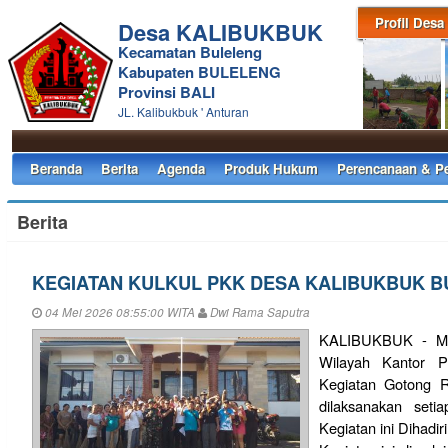
Profil Desa
Desa KALIBUKBUK
Kecamatan Buleleng
Kabupaten BULELENG
Provinsi BALI
JL. Kalibukbuk ' Anturan
Beranda
Berita
Agenda
Produk Hukum
Perencanaan & P
Berita
KEGIATAN KULKUL PKK DESA KALIBUKBUK B
04 Mei 2026 08:55:00 WITA
Dwi Rama Saputra
KALIBUKBUK - Min
Wilayah Kantor Pe
Kegiatan Gotong 
dilaksanakan set
Kegiatan ini Dihadi