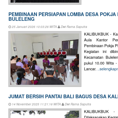
PEMBINAAN PERSIAPAN LOMBA DESA POKJA
BULELENG
25 Januari 2026 10:03:26 WITA
Dwi Rama Saputra
KALIBUKBUK - Kami
Aula Kantor Perb
Pembinaan Pokja P
Kegiatan ini dib
Kecamatan Bulelen
pukul 10.00 Wita 
Lancar.
..selengkap
JUMAT BERSIH PANTAI BALI BAGUS DESA KA
14 November 2025 11:21:16 WITA
Dwi Rama Saputra
KALIBUKBUK - 
Dilaksanakan Kegia