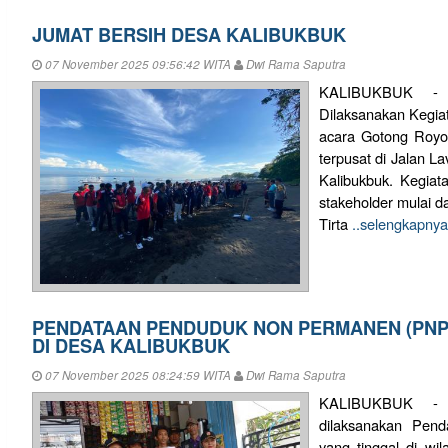
JUMAT BERSIH DESA KALIBUKBUK
07 November 2025 09:56:42 WITA
Dwi Rama Saputra
KALIBUKBUK - 
Dilaksanakan Kegia
acara Gotong Royon
terpusat di Jalan L
Kalibukbuk. Kegiat
stakeholder mulai d
Tirta
..selengkapnya
PENDATAAN PENDUDUK NON PERMANEN (PNP)
DI DESA KALIBUKBUK
07 November 2025 08:24:59 WITA
Dwi Rama Saputra
KALIBUKBUK - 
dilaksanakan Pen
yang tinggal di wi