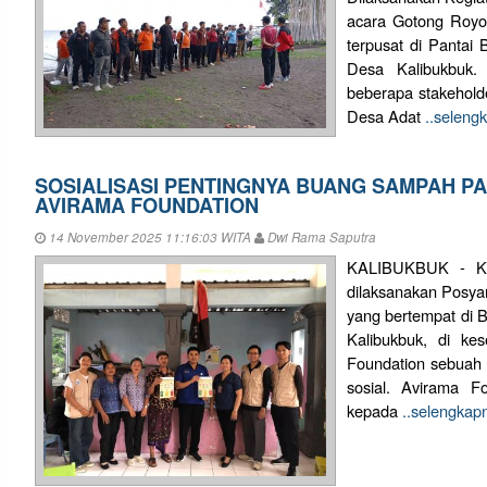
acara Gotong Royon
terpusat di Pantai 
Desa Kalibukbuk. 
beberapa stakehold
Desa Adat
..seleng
SOSIALISASI PENTINGNYA BUANG SAMPAH PA
AVIRAMA FOUNDATION
14 November 2025 11:16:03 WITA
Dwi Rama Saputra
KALIBUKBUK - Ka
dilaksanakan Posyan
yang bertempat di B
Kalibukbuk, di ke
Foundation sebuah 
sosial. Avirama F
kepada
..selengkap