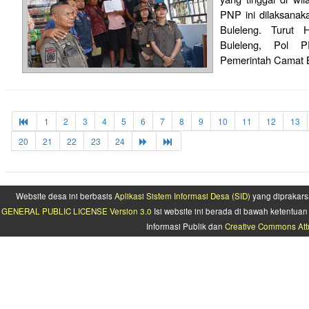
PNP ini dilaksanak
Buleleng. Turut
Buleleng, Pol 
Pemerintah Camat B
1
2
3
4
5
6
7
8
9
10
11
12
13
20
21
22
23
24
Website desa ini berbasis
Aplikasi Sistem Informasi Desa (SID)
yang diprakars
GENERAL PUBLIC LICENSE Version 3.0
Isi website ini berada di bawah ketentu
Informasi Publik dan
Creative Commons Attr