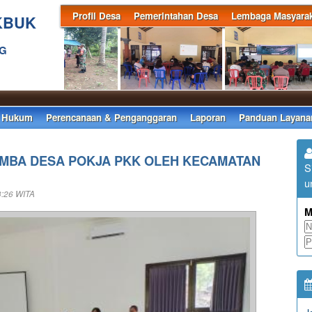
Profil Desa
Pemerintahan Desa
Lembaga Masyarak
KBUK
NG
 Hukum
Perencanaan & Penganggaran
Laporan
Panduan Layana
OMBA DESA POKJA PKK OLEH KECAMATAN
S
u
3:26 WITA
M