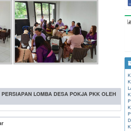
K
K
L
N PERSIAPAN LOMBA DESA POKJA PKK OLEH
K
P
K
P
D
ar
K