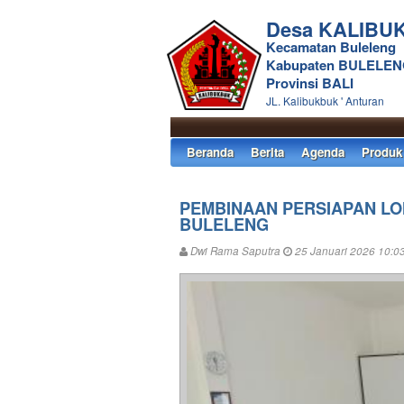
Desa KALIBU
Kecamatan Buleleng
Kabupaten BULELE
Provinsi BALI
JL. Kalibukbuk ' Anturan
Beranda
Berita
Agenda
Produk
PEMBINAAN PERSIAPAN L
BULELENG
Dwi Rama Saputra
25 Januari 2026 10:0