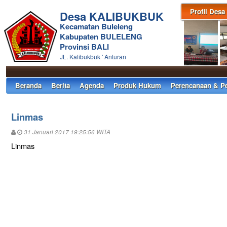
Profil Desa
Desa KALIBUKBUK
Kecamatan Buleleng
Kabupaten BULELENG
Provinsi BALI
JL. Kalibukbuk ' Anturan
Beranda
Berita
Agenda
Produk Hukum
Perencanaan & P
Linmas
31 Januari 2017 19:25:56 WITA
Linmas