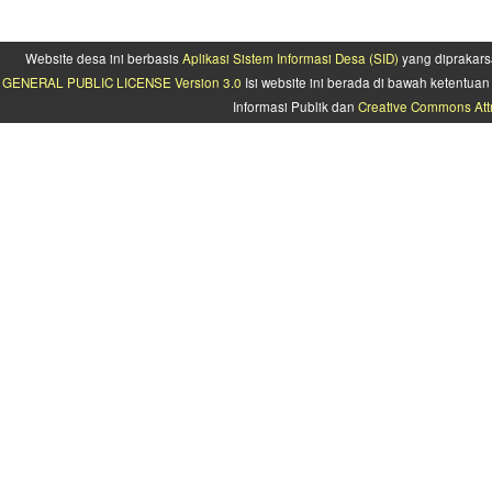
Website desa ini berbasis
Aplikasi Sistem Informasi Desa (SID)
yang diprakars
GENERAL PUBLIC LICENSE Version 3.0
Isi website ini berada di bawah ketentu
Informasi Publik dan
Creative Commons Attr