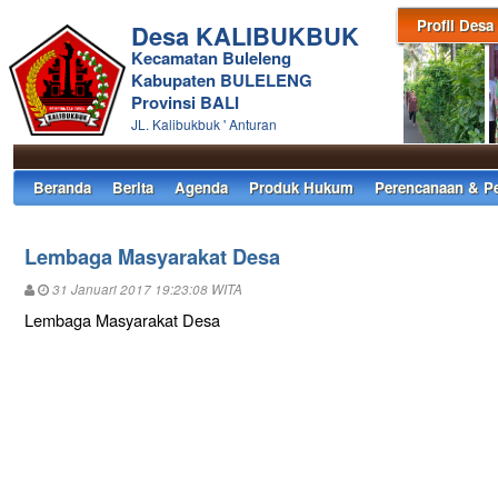
Profil Desa
Desa KALIBUKBUK
Kecamatan Buleleng
Kabupaten BULELENG
Provinsi BALI
JL. Kalibukbuk ' Anturan
Beranda
Berita
Agenda
Produk Hukum
Perencanaan & P
Lembaga Masyarakat Desa
31 Januari 2017 19:23:08 WITA
Lembaga Masyarakat Desa