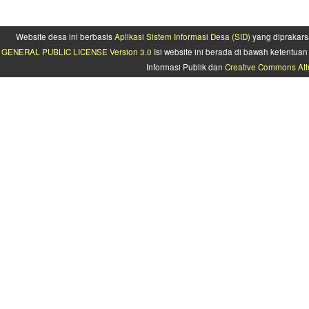
Website desa ini berbasis
Aplikasi Sistem Informasi Desa (SID)
yang diprakars
GENERAL PUBLIC LICENSE Version 3.0
Isi website ini berada di bawah ketentu
Informasi Publik dan
Creative Commons Attr