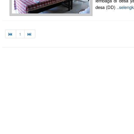
lembaga di desa y
desa (DD)
..seleng
1