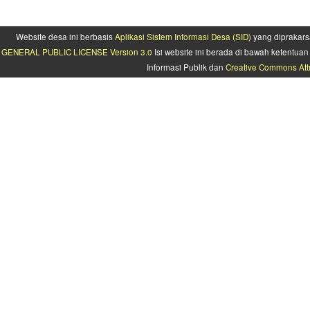
Website desa ini berbasis
Aplikasi Sistem Informasi Desa (SID)
yang diprakars
GENERAL PUBLIC LICENSE Version 3.0
Isi website ini berada di bawah ketentu
Informasi Publik dan
Creative Commons Attr