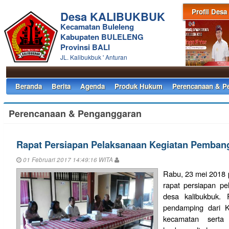
Profil Desa
Desa KALIBUKBUK
Kecamatan Buleleng
Kabupaten BULELENG
Provinsi BALI
JL. Kalibukbuk ' Anturan
Beranda
Berita
Agenda
Produk Hukum
Perencanaan & P
Perencanaan & Penganggaran
Rapat Persiapan Pelaksanaan Kegiatan Pemba
01 Februari 2017 14:49:16 WITA
Rabu, 23 mei 2018 p
rapat persiapan p
desa kalibukbuk. 
pendamping dari K
kecamatan serta