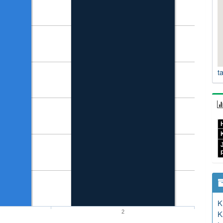
t
H
K
2
K