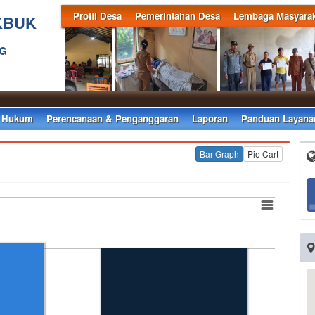
Profil Desa
Pemerintahan Desa
Lembaga Masyarak
KBUK
NG
 Hukum
Perencanaan & Penganggaran
Laporan
Panduan Layana
Bar Graph
Pie Cart