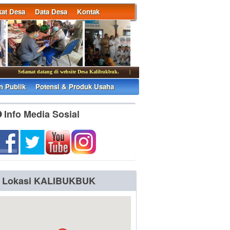
at Desa
Data Desa
Kontak
Selamat datang di website Desa Kalibukbuk.
|
Kantor Desa Kalibukbuk membuka pelayan
n Publik
Potensi & Produk Usaha
Info Media Sosial
Lokasi KALIBUKBUK