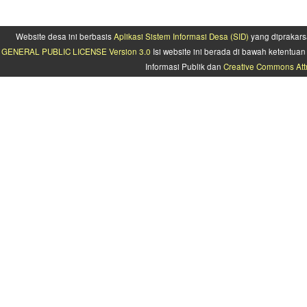
Website desa ini berbasis
Aplikasi Sistem Informasi Desa (SID)
yang diprakars
GENERAL PUBLIC LICENSE Version 3.0
Isi website ini berada di bawah ketentu
Informasi Publik dan
Creative Commons Attr