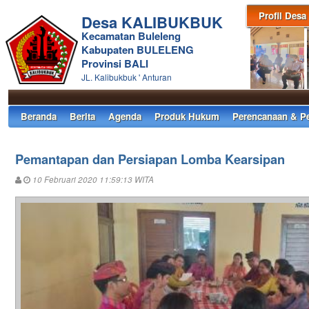
Profil Desa
Desa KALIBUKBUK
Kecamatan Buleleng
Kabupaten BULELENG
Provinsi BALI
JL. Kalibukbuk ' Anturan
Beranda
Berita
Agenda
Produk Hukum
Perencanaan & P
Pemantapan dan Persiapan Lomba Kearsipan
10 Februari 2020 11:59:13 WITA