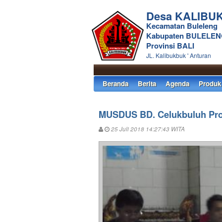
Desa KALIBU
Kecamatan Buleleng
Kabupaten BULELE
Provinsi BALI
JL. Kalibukbuk ' Anturan
Beranda
Berita
Agenda
Produk
MUSDUS BD. Celukbuluh Pro
25 Juli 2018 14:27:43 WITA