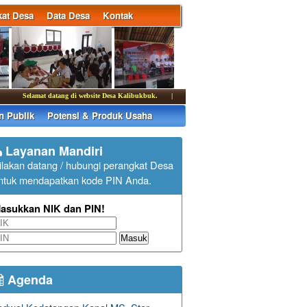
at Desa
Data Desa
Kontak
Selamat datang di website Desa Kalibukbuk.
|
Kantor Desa Kalibukbuk membuka pelayanan
n Publik
Potensi & Produk Usaha
Layanan Mandiri
ilakan datang / hubungi perangkat Desa
ntuk mendapatkan kode PIN Anda.
asukkan NIK dan PIN!
Masuk
Agenda