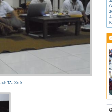
J
C
2
A
K
luh TA. 2019