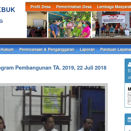
Profil Desa
Pemerintahan Desa
Lembaga Masyarak
KBUK
NG
 Hukum
Perencanaan & Penganggaran
Laporan
Panduan Layana
gram Pembangunan TA. 2019, 22 Juli 2018
S
u
M