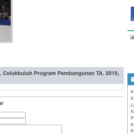
 Celukbuluh Program Pembangunan TA. 2019,
K
K
ar
L
K
P
K
P