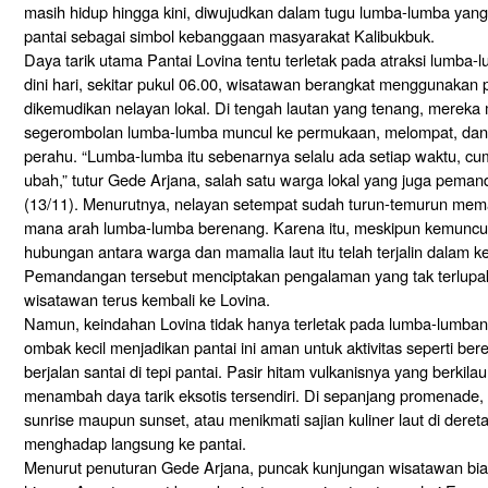
masih hidup hingga kini, diwujudkan dalam tugu lumba-lumba yang 
pantai sebagai simbol kebanggaan masyarakat Kalibukbuk.
Daya tarik utama Pantai Lovina tentu terletak pada atraksi lumba-l
dini hari, sekitar pukul 06.00, wisatawan berangkat menggunakan
dikemudikan nelayan lokal. Di tengah lautan yang tenang, merek
segerombolan lumba-lumba muncul ke permukaan, melompat, dan 
perahu. “Lumba-lumba itu sebenarnya selalu ada setiap waktu, cu
ubah,” tutur Gede Arjana, salah satu warga lokal yang juga peman
(13/11). Menurutnya, nelayan setempat sudah turun-temurun mema
mana arah lumba-lumba berenang. Karena itu, meskipun kemuncu
hubungan antara warga dan mamalia laut itu telah terjalin dalam 
Pemandangan tersebut menciptakan pengalaman yang tak terlupa
wisatawan terus kembali ke Lovina.
Namun, keindahan Lovina tidak hanya terletak pada lumba-lumban
ombak kecil menjadikan pantai ini aman untuk aktivitas seperti ber
berjalan santai di tepi pantai. Pasir hitam vulkanisnya yang berkilau
menambah daya tarik eksotis tersendiri. Di sepanjang promenade,
sunrise maupun sunset, atau menikmati sajian kuliner laut di dere
menghadap langsung ke pantai.
Menurut penuturan Gede Arjana, puncak kunjungan wisatawan biasa