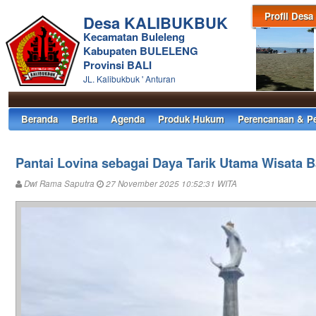
Profil Desa
Desa KALIBUKBUK
Kecamatan Buleleng
Kabupaten BULELENG
Provinsi BALI
JL. Kalibukbuk ' Anturan
Beranda
Berita
Agenda
Produk Hukum
Perencanaan & P
Pantai Lovina sebagai Daya Tarik Utama Wisata 
Dwi Rama Saputra
27 November 2025 10:52:31 WITA