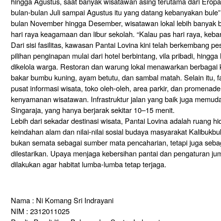
hingga Agustus, saat banyak wisatawan asing terutama dari Eropa 
bulan-bulan Juli sampai Agustus itu yang datang kebanyakan bule
bulan November hingga Desember, wisatawan lokal lebih banyak b
hari raya keagamaan dan libur sekolah. “Kalau pas hari raya, keb
Dari sisi fasilitas, kawasan Pantai Lovina kini telah berkembang p
pilihan penginapan mulai dari hotel berbintang, vila pribadi, hing
dikelola warga. Restoran dan warung lokal menawarkan berbagai ku
bakar bumbu kuning, ayam betutu, dan sambal matah. Selain itu, fa
pusat informasi wisata, toko oleh-oleh, area parkir, dan promena
kenyamanan wisatawan. Infrastruktur jalan yang baik juga memud
Singaraja, yang hanya berjarak sekitar 10–15 menit.
Lebih dari sekadar destinasi wisata, Pantai Lovina adalah ruang
keindahan alam dan nilai-nilai sosial budaya masyarakat Kalibukb
bukan semata sebagai sumber mata pencaharian, tetapi juga seba
dilestarikan. Upaya menjaga kebersihan pantai dan pengaturan jum
dilakukan agar habitat lumba-lumba tetap terjaga.
Nama : Ni Komang Sri Indrayani
NIM : 2312011025