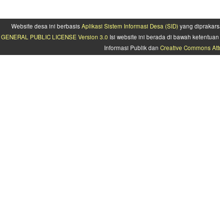
Website desa ini berbasis
Aplikasi Sistem Informasi Desa (SID)
yang diprakars
GENERAL PUBLIC LICENSE Version 3.0
Isi website ini berada di bawah ketentu
Informasi Publik dan
Creative Commons Attr