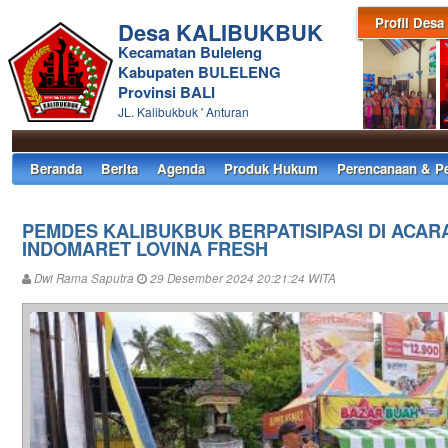
Profil Desa
Desa KALIBUKBUK
Kecamatan Buleleng
Kabupaten BULELENG
Provinsi BALI
JL. Kalibukbuk ' Anturan
Beranda
Berita
Agenda
Produk Hukum
Perencanaan & P
PEMDES KALIBUKBUK BERPATISIPASI DI ACA
INDOMARET LOVINA FRESH
Dwi Rama Saputra
29 Desember 2024 20:21:24 WITA