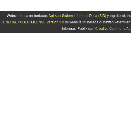
Website desa ini berbasis
Aplikasi Sistem Informasi Desa (SID)
yang diprakars
GENERAL PUBLIC LICENSE Version 3.0
Isi website ini berada di bawah ketentu
Informasi Publik dan
Creative Commons Attr