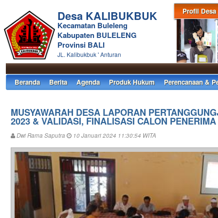
Profil Desa
Desa KALIBUKBUK
Kecamatan Buleleng
Kabupaten BULELENG
Provinsi BALI
JL. Kalibukbuk ' Anturan
Beranda
Berita
Agenda
Produk Hukum
Perencanaan & P
MUSYAWARAH DESA LAPORAN PERTANGGUNGJ
2023 & VALIDASI, FINALISASI CALON PENERIMA
Dwi Rama Saputra
10 Januari 2024 11:30:54 WITA