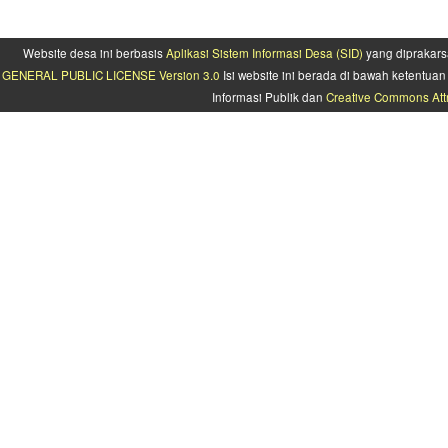
Website desa ini berbasis
Aplikasi Sistem Informasi Desa (SID)
yang diprakars
GENERAL PUBLIC LICENSE Version 3.0
Isi website ini berada di bawah ketentu
Informasi Publik dan
Creative Commons Attr